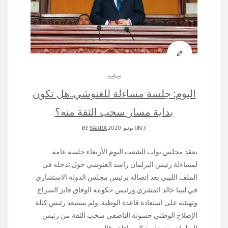
سياسة
اليوم: جلسة مساءلة للغنوشي..هل تكون
بداية مسار سحب الثقة منه؟
ON 3 يونيو، 2020 BY
SARRA
يعقد مجلس نواب الشعب اليوم الأربعاء جلسة عامة
لمساءلة رئيس البرلمان راشد الغنوشي حول تدخله في
الملف الليبي بعد اتصاله برئيس مجلس الدولة الاستشاري
في ليبيا خالد المشري ورئيس حكومة الوفاق فايز السراج
وتهنئته على استعادة قاعدة الوطية. ولم يستبعد رئيس كتلة
الإصلاح الوطني حسونة الناصفي سحب الثقة من رئيس
البرلمان بعد جلسة المساءلة وقال