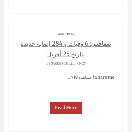
.
جهوية
صحة
صفاقس: 6 وفيات و 284 إصابة جديدة
بتاريخ 25 أفريل
ON 25 أبريل، 2021 BY
SARRA
Share me ! مشاهدة 1٬718
Read More