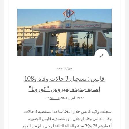
.
جهوية
صحة
قابس : تسجيل 3 حالات وفاة و108
إصابة جديدة بفيروس “كورونا”
ON 27 أبريل، 2021 BY
SARRA
سجلت ولاية قابس خلال الـ24 ساعة المنقضية 3 حالات
وفاة ،حالتي وفاة لرجلان من معتمدية قابس الجنوبية
أعمارهم 75 و79 سنة والحالة الثالثة لرجل يبلغ من العمر