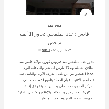
.
جهوية
صحة
قابس : عدد الملقحين تجاوز 11 ألف
شخص
ON 27 أبريل، 2021 BY
SARRA
تجاوز عدد الملقحين ضد فيروس كورونا بولاية قابس منذ
انطلاق الحملة يوم 13 مارس الماضي والى غاية اليوم
11000 شخص بين من تلقى الجرعة الأولى والثانية،حيث
قام أمس الاثنين أعوان الصحّة بتلقيح 451 شخصا في
المركز الجهوي محمد علي بقابس المدينة وفق إفادة
الدكتورة سعاد اليحياوي المكلف بالإعلام والاتصال بالإدارة
الجهوية للصحة بقابس.هذا ومن المنتظر