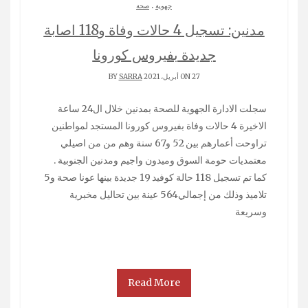
.
جهوية
صحة
مدنين: تسجيل 4 حالات وفاة و118 اصابة
جديدة بفيروس كورونا
ON 27 أبريل، 2021 BY
SARRA
سجلت الادارة الجهوية للصحة بمدنين خلال ال24 ساعة
الاخيرة 4 حالات وفاة بفيروس كورونا المستجد لمواطنين
تراوحت أعمارهم بين 52 و67 سنة وهم من من اصيلي
معتمديات حومة السوق وميدون واجيم ومدنين الجنوبية .
كما تم تسجيل 118 حالة كوفيد 19 جديدة بينها عونا صحة و5
تلاميذ وذلك من إجمالي564 عينة بين تحاليل مخبرية
وسريعة
Read More