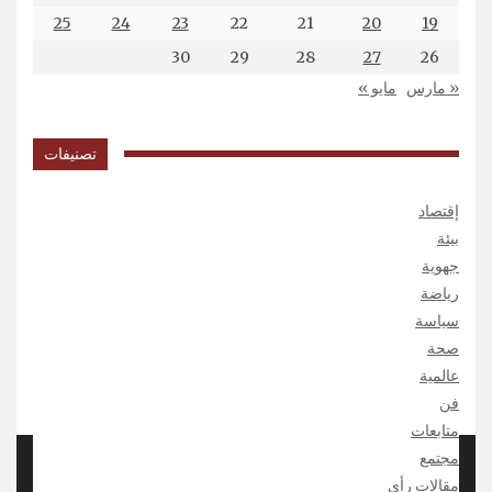
25
24
23
22
21
20
19
30
29
28
27
26
« مارس
مايو »
تصنيفات
إقتصاد
بيئة
جهوية
رياضة
سياسة
صحة
عالمية
فن
متابعات
مجتمع
Copyright الخبر 2026
| Theme by ThemeinProgress
مقالات رأي