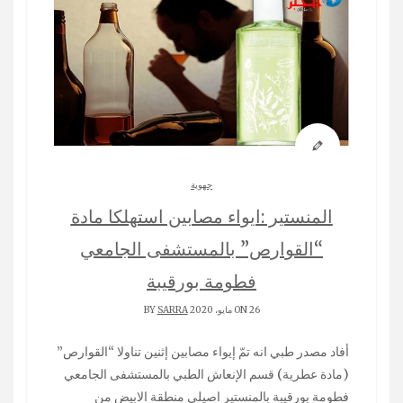
جهوية
المنستير :ايواء مصابين استهلكا مادة
“القوارص” بالمستشفى الجامعي
فطومة بورقيبة
ON 26 مايو، 2020 BY
SARRA
أفاد مصدر طبي انه تمّ إيواء مصابين إثنين تناولا “القوارص”
(مادة عطرية) قسم الإنعاش الطبي بالمستشفى الجامعي
فطومة بورقيبة بالمنستير اصيلي منطقة الابيض من