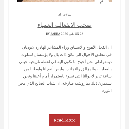
مقالات رأي
صخب الانفعالية العمياء
ON 28 مايو، 2020 BY
SARRA
ان الفعل الأهوج والانسياق وراء المشاعر الهادرة لايؤديان
في مطلق الأحوال الى نتائج ذات بال ولا يؤسسان لسلوك
ديمقراطي نحن أحوج ما نكون اليه في لحظة تاريخية حبلى
بالمطبات والمزالق والتجاذب. وليس أنفع لنا ولوطننا من
ساعة تدبر لاحوالنا التي تسوء باستمرار أمام أعيننا ونحن
نستمرئ ذلك بمازوشية صارخة. ان شبابنا الصالح الذي فجر
الثورة
Read More