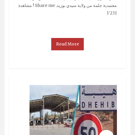
معتمدية جلمة من ولاية سيدي بوزيد. Share me ! مشاهدة
1٬231
Read More