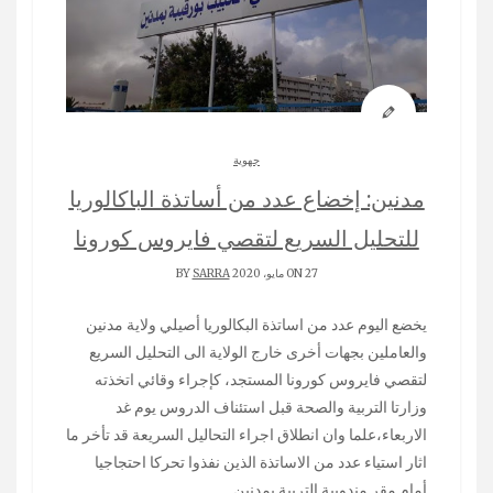
جهوية
مدنين: إخضاع عدد من أساتذة الباكالوريا
للتحليل السريع لتقصي فايروس كورونا
ON 27 مايو، 2020 BY
SARRA
يخضع اليوم عدد من اساتذة البكالوريا أصيلي ولاية مدنين
والعاملين بجهات أخرى خارج الولاية الى التحليل السريع
لتقصي فايروس كورونا المستجد، كإجراء وقائي اتخذته
وزارتا التربية والصحة قبل استئناف الدروس يوم غد
الاربعاء،علما وان انطلاق اجراء التحاليل السريعة قد تأخر ما
اثار استياء عدد من الاساتذة الذين نفذوا تحركا احتجاجيا
أمام مقر مندوبية التربية بمدنين