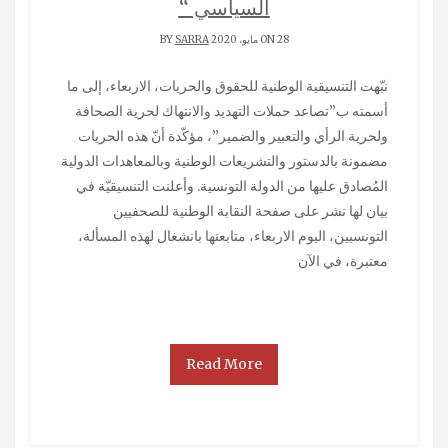
السياسي “
ON 28 مايو، 2020 BY
SARRA
نبّهت التنسيقية الوطنية للحقوق والحريات، الاربعاء، إلى ما
أسمته ب”تصاعد حملات التهديد والانتهاك لحرية الصحافة
ولحرية الرأي والتعبير والضمير”، مؤكّدة أنّ هذه الحريات
مضمونة بالدستور والتشريعات الوطنية وبالمعاهدات الدولية
المُصادق عليها من الدولة التونسية. وأعلنت التنسيقيّة في
بيان لها نشر على صفحة النقابة الوطنية للصحفيين
التونسيين، اليوم الاربعاء، متابعتها بانشغال لهذه المسألة،
معتبرة، في الآن
Read More