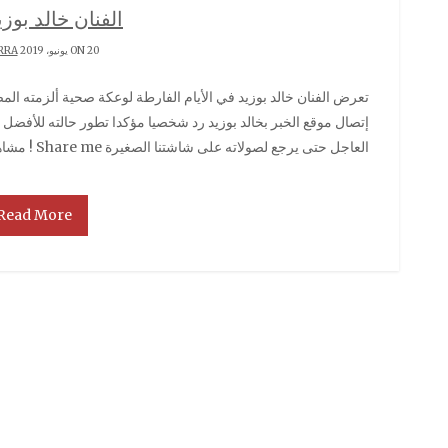
الفنان خالد بوزي
ON 20 يونيو، 2019 BY
RRA
تعرض الفنان خالد بوزيد في الأيام الفارطة لوعكة صحية ألزمته المصحة حيث تعرض الفنان لنوبة قلبية تعافى منها. عند
إتصال موقع الخبر بخالد بوزيد رد شخصيا مؤكدا تطور حالته للأفضل و أن
العاجل حتى يرجع لصولاته على شاشتنا الصغيرة Share me ! مشاهدة 2٬235
Read More