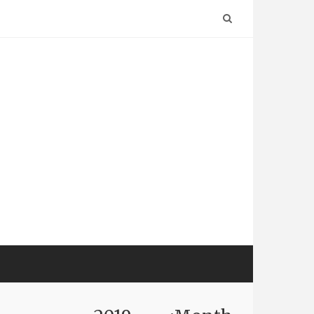
Ski
t
conten