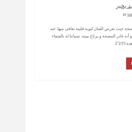
د بخير
SA
ه غادر المصحة و يرتاح ببيته. تمنياتنا له بالشفاء