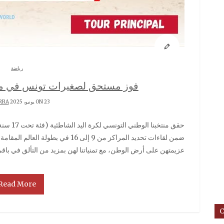
رياضة
فوز مستحق لصغيرات تونس في موند
ON 23 يونيو، 2025 BY
RRA
حقق منتخبنا الوطني التونسي لكرة اليد الشاطئية (فئة تحت 17 سنة) انتصارًا مهمًا أمام نظيره المكسيكي
ضمن لقاءات تحديد المراكز من 9 إلى 16 
عزيمتهن على أرض الوطن، مع تمنياتنا لهن بمزيد من التألق في باقي المواجه
Read More