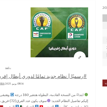
رياضة
#رسميًا | نظام جديد تمامًا لدوري أبطال إفريقيا 
ت
ON 16 يونيو، 2025 BY
RRA
ابتداءً من النسخة القادمة، البطولة هتتغير 180 درجة
وهتبقى ق
إليكم تفاصيل النظام الجديد:
سوف يكون عدد الفرق(72) فريق بدلًا من النظام القديم
لكل دولة: وهي كلأتي:
#تونس
الجزائر
المغرب