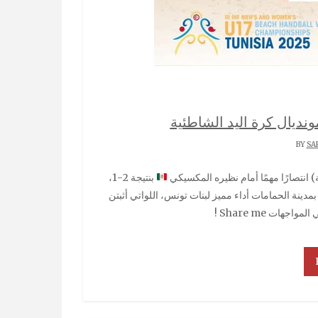
يال كرة اليد الشاطئية
SA
بنتيجة 2-1،
في بطولة العالم المقامة بمدينة الحمامات أداء مميز لبنات تونس، اللواتي أثبتن
ات Share me !