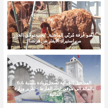
عُضو غُرفة مُربّي الماشية: ‘يجب توخّي الحذر
من استيراد الأبقار من فرنسا’
المداخيل الجبائية تسجل زيادة بنسبة 6.4
بالمائة الى موفى اوت الفارط -تقرير وزارة
المالية-