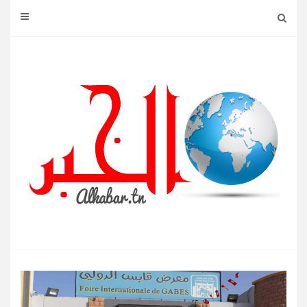
Ski
t
conten